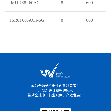
MURE8R60ACT
8
600
TO
TSR8T600ACT-SG
8
600
TO
成为全球分立器件创新领先者！
用创新设计和先进技术
带动全球电子行业绿色、高效发展！