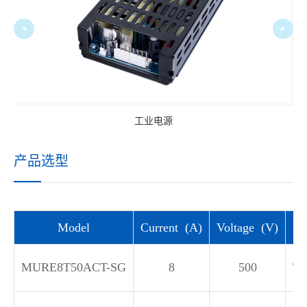
工业电源
产品选型
Model
Current (A)
Voltage (V)
MURE8T50ACT-SG
8
500
TO