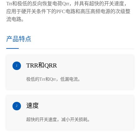
Trr
和极低的反向恢复电荷
Qrr
，
并
具有超快的开关速度，
应用于硬开关条件下的
PFC
电路和高压高频电源的次级整
流电路。
产品特点
TRR和QRR
1
极低的Trr和Qrr，低漏电流。
速度
2
超快的开关速度，减小开关损耗。