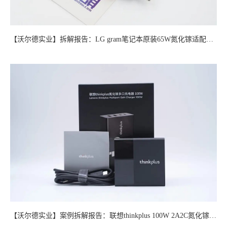
【沃尔德实业】拆解报告：LG gram笔记本原装65W氮化镓适配器（欧版）
【沃尔德实业】案例拆解报告：联想thinkplus 100W 2A2C氮化镓多口充电器