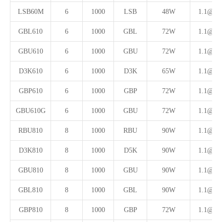
LSB60M
6
1000
LSB
48W
1.1@6A
GBL610
6
1000
GBL
72W
1.1@6A
GBU610
6
1000
GBU
72W
1.1@6A
D3K610
6
1000
D3K
65W
1.1@6A
GBP610
6
1000
GBP
72W
1.1@6A
GBU610G
6
1000
GBU
72W
1.1@6A
RBU810
8
1000
RBU
90W
1.1@8A
D3K810
8
1000
D5K
90W
1.1@8A
GBU810
8
1000
GBU
90W
1.1@8A
GBL810
8
1000
GBL
90W
1.1@8A
GBP810
8
1000
GBP
72W
1.1@8A