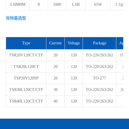
LSB80M
8
1000
LSB
65W
1.1@8A
肖特基选型
Type
Current
Voltage
Package
Appli
TSR20V120CT/CTF
20
120
TO-220/263/262
19V/
TSR20L120CT
20
120
TO-220/263/262
24V
TSP20V120SP
20
120
TO-277
24V
TSR30L120CT/CTF
30
120
TO-220/263/262
20V/
TSR40L120CT/CTF
40
120
TO-220/263/262
16V