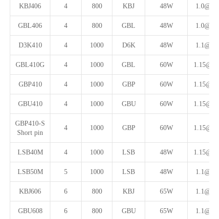
KBJ406
4
800
KBJ
48W
1.0@4A
GBL406
4
800
GBL
48W
1.0@4A
D3K410
4
1000
D6K
48W
1.1@4A
GBL410G
4
1000
GBL
60W
1.15@4
GBP410
4
1000
GBP
60W
1.15@4
GBU410
4
1000
GBU
60W
1.15@4
GBP410-S
4
1000
GBP
60W
1.15@4
Short pin
LSB40M
4
1000
LSB
48W
1.15@4
LSB50M
5
1000
LSB
48W
1.1@5A
KBJ606
6
800
KBJ
65W
1.1@6A
GBU608
6
800
GBU
65W
1.1@6A