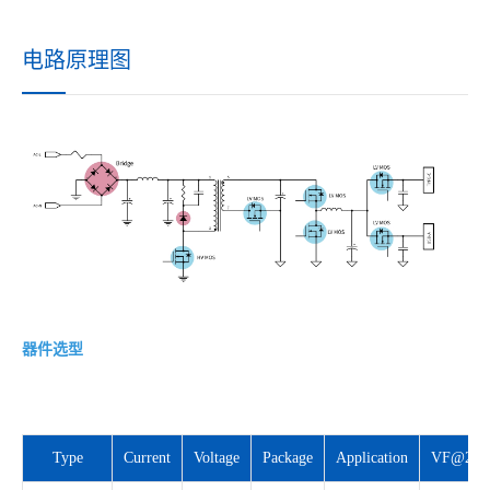
电路原理图
器件选型
Type
Current
Voltage
Package
Application
VF@25