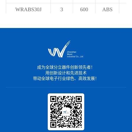
WRABS30J
3
600
ABS
WRMSB30M
3
1000
MSB
WRMSB30MF
3
1000
MSB
WRMSB30MG
3
1000
MSB
40W
WRMSB40J
4
600
MSB
成为全球分立器件创新领先者！
用创新设计和先进技术
WRMSB40K
4
800
MSB
带动全球电子行业绿色、高效发展！
WRMSB40M
4
1000
MSB
WRLSB40M
4
1000
LSB
WRGBP408
4
800
GBP
WRGBP410
4
1000
GBP