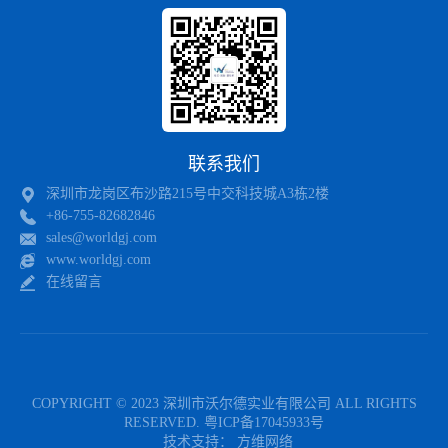
FTSP1300SA
SMA
Bi-Polar
FTSP1300SB
SMB
Bi-Polar
FTSP1300SC
SMB
Bi-Polar
联系我们
FTSP1301SB
SMB
Uni-Polar
深圳市龙岗区布沙路215号中交科技城A3栋2楼
FTSP1301SD
SMB
Uni-Polar
+86-755-82682846
sales@worldgj.com
FTSP1500SA
SMA
Bi-Polar
www.worldgj.com
在线留言
FTSP1500SB
SMB
Bi-Polar
FTSP1500SC
SMB
Bi-Polar
FTSP1800SA
SMA
Bi-Polar
COPYRIGHT © 2023 深圳市沃尔德实业有限公司 ALL RIGHTS
FTSP1800SB
SMB
Bi-Polar
RESERVED.
粤ICP备17045933号
技术支持：
方维网络