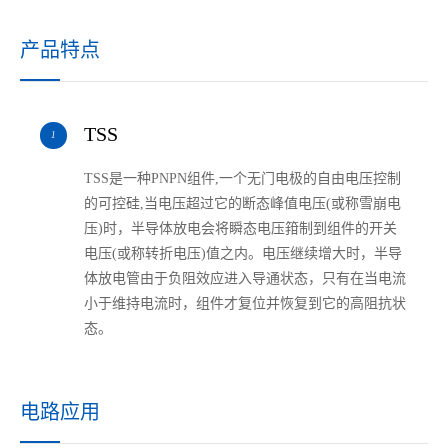
产品特点
TSS
1
TSS是一种PNPN组件,一个无门电极的自由电压控制
的可控硅,当电压超过它的断态峰值电压(或称雪崩电
压)时，半导体放电会将瞬态电压箝制到组件的开关
电压(或称转折电压)值之内。电压继续增大时，半导
体放电管由于负阻效应进入导通状态，只有在当电流
小于维持电流时，组件才复位并恢复到它的高阻抗状
态。
电路应用