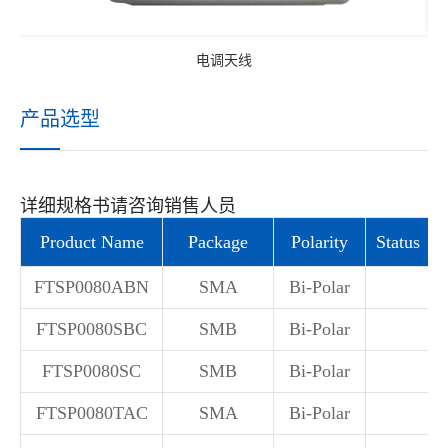
电调天线
产品选型
详细规格书请咨询销售人员
Product Name
Package
Polarity
Status
FTSP0080ABN
SMA
Bi-Polar
FTSP0080SBC
SMB
Bi-Polar
FTSP0080SC
SMB
Bi-Polar
FTSP0080TAC
SMA
Bi-Polar