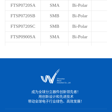
FTSP0720SA
SMA
Bi-Polar
FTSP0720SB
SMB
Bi-Polar
FTSP0720SC
SMB
Bi-Polar
FTSP0900SA
SMA
Bi-Polar
FTSP0900SB
SMB
Bi-Polar
FTSP0900SC
SMB
Bi-Polar
FTSP1100SA
SMA
Bi-Polar
FTSP1100SB
SMB
Bi-Polar
FTSP1100SC
SMB
Bi-Polar
成为全球分立器件创新领先者！
用创新设计和先进技术
FTSP1101SB
SMB
Uni-Polar
带动全球电子行业绿色、高效发展！
FTSP1101SD
SMB
Uni-Polar