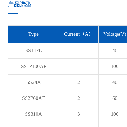
产品选型
Type
Current（A）
Voltage(V)
SS14FL
1
40
SS1P100AF
1
100
SS24A
2
40
SS2P60AF
2
60
SS310A
3
100