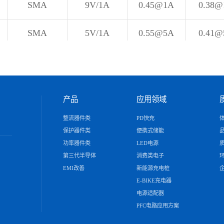
SMA
9V/1A
0.45@1A
0.38
SMA
5V/1A
0.55@5A
0.41
SMA
12V/0.5A
0.85@5A
0.72
SMA
30V/0.3A
0.79@5A
0.73
产品
应用领域
SMAF
24V/1A
0.85@5A
0.80
整流器件类
PD快充
保护器件类
便携式储能
功率器件类
LED电源
SMB
5V/1.5A
0.55@5A
0.41
第三代半导体
消费类电子
EMI改善
新能源充电桩
SMB
24V/0.65A
0.95@5A
0.8@
E-BIKE充电器
电源适配器
SMB
12V/0.65A
0.85@5A
0.72
PFC电路应用方案