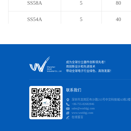
SS58A
5
80
SS54A
5
40
SS510A
5
100
SS5200A
5
200
成为全球分立器件创新领先者！
用创新设计和先进技术
SS5200AF
5
200
带动全球电子行业绿色、高效发展！
SS54B
5
40
联系我们
深圳市龙岗区布沙路215号中交科技城A3栋2楼
SS5150B
5
150
+86-755-82682846
sales@worldgj.com
www.worldgj.com
SS510B
5
100
在线留言