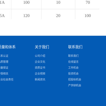
@1A
100
10
70
@5A
120
20
100
@5A
120
20
100
@5A
200
2
125
质量和体系
关于我们
联系我们
@5A
200
2
125
体系认证
公司介绍
联系我们
品质管理
企业文化
在线留言
质量保证
资质证书
工作机会
@5A
120
20
120
环保相关
企业视频
投资机会
企业社会责任
新闻资讯
招投标机会
5A
120
20
120
产学研机会
@5A
120
20
150