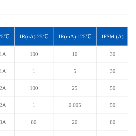
25℃
IR(uA) 25℃
IR(mA) 125℃
IFSM (A)
@1A
100
10
30
@1A
1
5
30
@2A
100
25
50
@2A
1
0.005
50
@3A
80
20
80