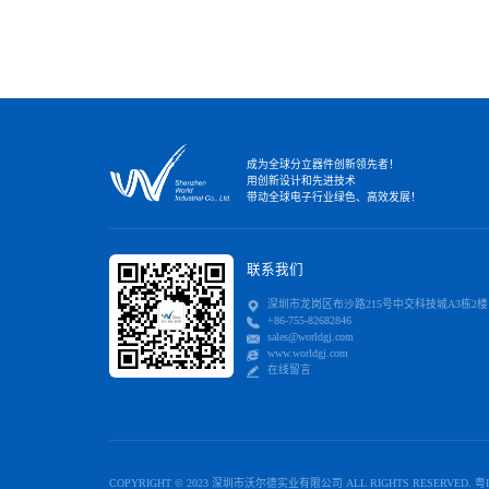
成为全球分立器件创新领先者！
用创新设计和先进技术
带动全球电子行业绿色、高效发展！
联系我们
深圳市龙岗区布沙路215号中交科技城A3栋2楼
+86-755-82682846
sales@worldgj.com
www.worldgj.com
在线留言
COPYRIGHT © 2023 深圳市沃尔德实业有限公司 ALL RIGHTS RESERVED.
粤I