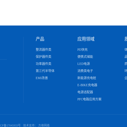
产品
应用领域
整流器件类
PD快充
保护器件类
便携式储能
功率器件类
LED电源
第三代半导体
消费类电子
EMI改善
新能源充电桩
E-BIKE充电器
电源适配器
PFC电路应用方案
CP备17045933号
技术支持：
方维网络